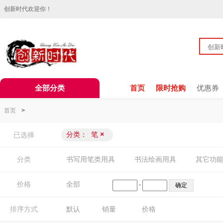
创新时代欢迎你！
全部分类
首页
限时抢购
优惠券
首页
>
分类：
笔
×
已选择
分类
书写用笔类用具
书法绘画用具
其它功
价格
全部
-
排序方式
默认
销量
价格