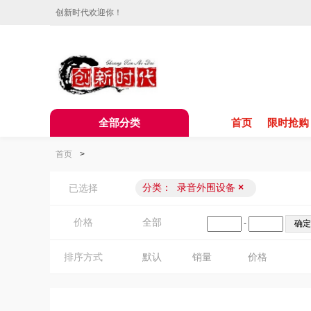
创新时代欢迎你！
全部分类
首页
限时抢购
首页
>
分类：
录音外围设备
×
已选择
价格
全部
-
排序方式
默认
销量
价格